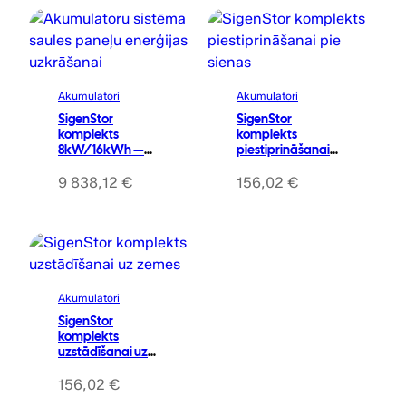
Akumulatori
Akumulatori
SigenStor
SigenStor
komplekts
komplekts
8kW/16kWh —
piestiprināšanai
invertors + 2x
pie sienas
akumulators +
9 838,12
€
156,02
€
stiprinājums +
sensors
Akumulatori
SigenStor
komplekts
uzstādīšanai uz
zemes
156,02
€