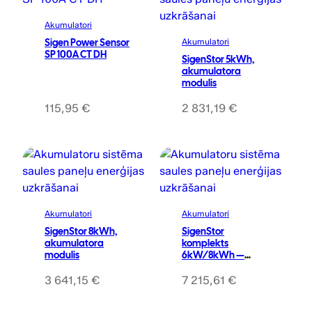
.
Akumulatori
Sigen Power Sensor
Akumulatori
SP 100A CT DH
SigenStor 5kWh,
akumulatora
modulis
115,95
€
2 831,19
€
Akumulatori
Akumulatori
SigenStor 8kWh,
SigenStor
akumulatora
komplekts
modulis
6kW/8kWh —
invertors +
akumulators +
3 641,15
€
7 215,61
€
stiprinājums +
Gateway