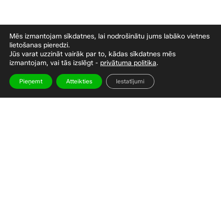
Neizdevās ielādēt. Ritiniet, lai mēģinātu vēlreiz.
Mēs izmantojam sīkdatnes, lai nodrošinātu jums labāko vietnes
lietošanas pieredzi.
Jūs varat uzzināt vairāk par to, kādas sīkdatnes mēs
izmantojam, vai tās izslēgt -
privātuma politika
.
Pieņemt
Atteikties
Iestatījumi
Gatavs sākt ietaupīt?
Sazinieties ar mums jau šodien, lai saņemtu
bezmaksas konsultāciju un uzzinātu, cik daudz jūs
varat ietaupīt ar zaļās enerģijas risinājumiem.
Sazināties ar mums
Apskatīt produktus