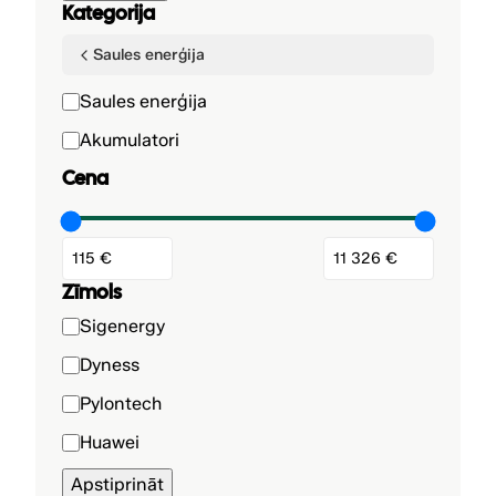
Kategorija
Saules enerģija
K
Saules enerģija
a
Akumulatori
t
Cena
e
g
o
r
i
Zīmols
j
Z
Sigenergy
a
ī
Dyness
m
Pylontech
o
l
Huawei
s
Apstiprināt