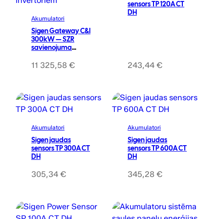
l
p
sensors TP 120A CT
8
0
8
,
DH
p
r
Akumulatori
,
0
0
0
r
i
Sigen Gateway C&I
0
,
0
i
c
300kW — SZR
0
€
0
savienojuma
c
e
sadales iekārta
.
0
€
e
i
Sigen TP
11 325,58
€
243,44
€
€
.
invertoriem
w
s
.
€
a
:
.
s
2
:
7
3
3
Akumulatori
Akumulatori
8
0
Sigen jaudas
Sigen jaudas
0
,
sensors TP 300A CT
sensors TP 600A CT
0
0
DH
DH
,
0
305,34
€
345,28
€
0
0
€
.
€