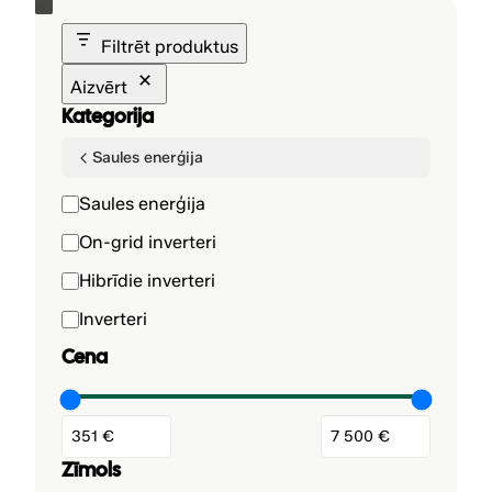
Filtrēt produktus
Aizvērt
Kategorija
Saules enerģija
K
Saules enerģija
a
On-grid inverteri
t
Hibrīdie inverteri
e
g
Inverteri
o
Cena
r
i
j
a
Zīmols