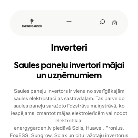
Pāriet
uz
S
saturu
e
a
r
Inverteri
c
h
Saules paneļu invertori mājai
un uzņēmumiem
Saules paneļu invertors ir viena no svarīgākajām
saules elektrostacijas sastāvdaļām. Tas pārveido
saules paneļu saražoto līdzstrāvu maiņstrāvā, ko
iespējams izmantot mājas elektroierīcēm vai nodot
elektrotīklā.
energygarden.lv piedāvā Solis, Huawei, Fronius,
FoxESS, Sungrow, Solax un citu ražotāju invertorus