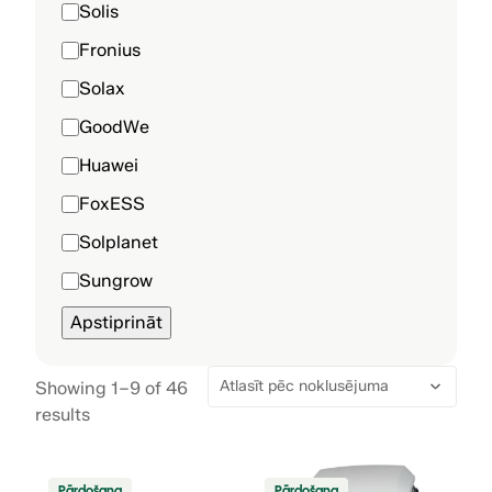
Z
Solis
ī
Fronius
m
Solax
o
l
GoodWe
s
Huawei
FoxESS
Solplanet
Sungrow
Apstiprināt
Showing 1–9 of 46
results
P
P
Pārdošana
Pārdošana