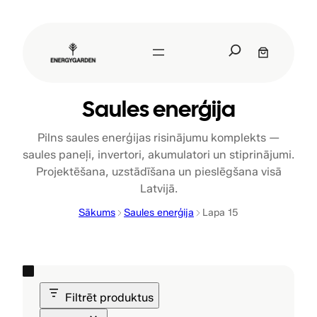
Pāriet
uz
S
saturu
e
a
r
Saules enerģija
c
h
Pilns saules enerģijas risinājumu komplekts —
saules paneļi, invertori, akumulatori un stiprinājumi.
Projektēšana, uzstādīšana un pieslēgšana visā
Latvijā.
Sākums
Saules enerģija
Lapa 15
Filtrēt produktus