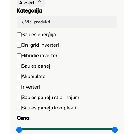
Aizvērt
Kategorija
Visi produkti
K
Saules enerģija
a
On-grid inverteri
t
Hibrīdie inverteri
e
g
Saules paneļi
o
Akumulatori
r
i
Inverteri
j
Saules paneļu stiprinājumi
a
Saules paneļu komplekti
Cena