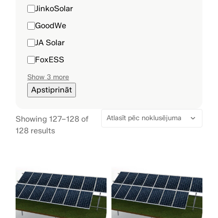
JinkoSolar
GoodWe
JA Solar
FoxESS
Show 3 more
Apstiprināt
Showing 127–128 of
128 results