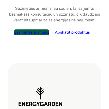
Sazinieties ar mums jau šodien, lai saņemtu
bezmaksas konsultāciju un uzzinātu, cik daudz jūs
varat ietaupīt ar zaļās enerģijas risinājumiem.
Sazināties ar mums
Apskatīt produktus