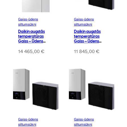
Gaiss-ūdens
Gaiss-ūdens
siltumsūkņi
siltumsūkņi
Daikin augstās
Daikin augstās
temperatūras
temperatūras
Gaiss – Ūdens
Gaiss – Ūdens
siltumsūknis 14kW
siltumsūknis 16kW
ar integrēto karstā
Altherma 3 H MT
14 465,00
€
11 845,00
€
ūdens tvertni 230L
(tens 9kW) (Apkure
Altherma 3 H MT
un dzesēšana)
(tens 9kW) (Apkure
un dzesēšana)
Gaiss-ūdens
Gaiss-ūdens
siltumsūkņi
siltumsūkņi