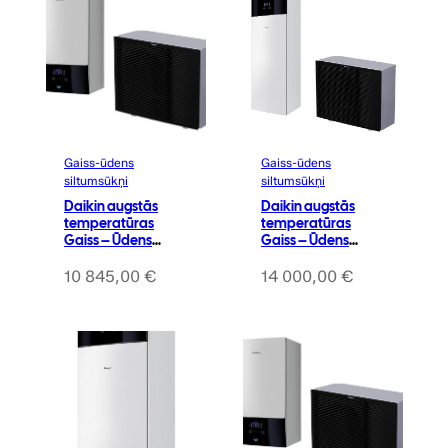
Gaiss-ūdens
Gaiss-ūdens
siltumsūkņi
siltumsūkņi
Daikin augstās
Daikin augstās
temperatūras
temperatūras
Gaiss – Ūdens
Gaiss – Ūdens
siltumsūknis 14kW
siltumsūknis 14kW
Altherma 3 H MT
ar integrēto karstā
10 845,00
€
14 000,00
€
(tens 9kW) (Apkure
ūdens tvertni 180L
un dzesēšana)
Altherma 3 H MT
(tens 9kW) (Apkure
un dzesēšana)