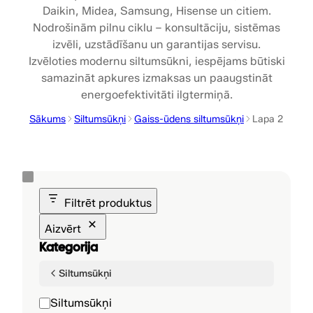
Daikin, Midea, Samsung, Hisense un citiem.
Nodrošinām pilnu ciklu – konsultāciju, sistēmas
izvēli, uzstādīšanu un garantijas servisu.
Izvēloties modernu siltumsūkni, iespējams būtiski
samazināt apkures izmaksas un paaugstināt
energoefektivitāti ilgtermiņā.
Sākums
Siltumsūkņi
Gaiss-ūdens siltumsūkņi
Lapa 2
Filtrēt produktus
Aizvērt
Kategorija
Siltumsūkņi
K
Siltumsūkņi