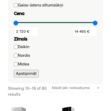
a
Gaiss-ūdens siltumsūkņi
t
Cena
e
g
o
r
i
Zīmols
j
Z
Daikin
a
ī
Nordis
m
Midea
o
l
Apstiprināt
s
Showing 10–18 of 80
results