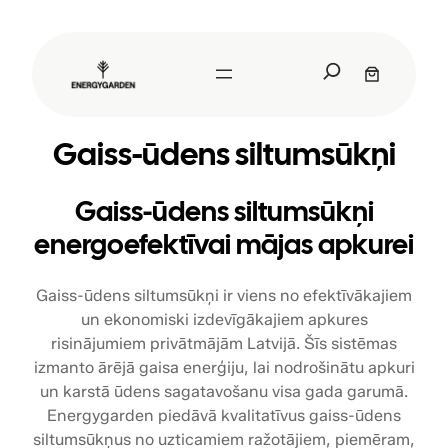
Pāriet
uz
S
saturu
e
a
r
Gaiss-ūdens siltumsūkņi
c
h
Gaiss-ūdens siltumsūkņi
energoefektīvai mājas apkurei
Gaiss-ūdens siltumsūkņi ir viens no efektīvākajiem
un ekonomiski izdevīgākajiem apkures
risinājumiem privātmājām Latvijā. Šīs sistēmas
izmanto ārējā gaisa enerģiju, lai nodrošinātu apkuri
un karstā ūdens sagatavošanu visa gada garumā.
Energygarden piedāvā kvalitatīvus gaiss-ūdens
siltumsūkņus no uzticamiem ražotājiem, piemēram,