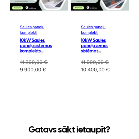
Saules paneļu
Saules paneļu
komplekti
komplekti
10kW Saules
10kW Saules
paneļu sistēmas
paneļu zemes
komplekts
sistēmas
“Ready4Solar
komplekts
Smart”
‘Ready4Solar
11 200,00
€
11 900,00
€
Ground’
Original
Current
Original
Current
9 900,00
€
10 400,00
€
price
price
price
price
was:
is:
was:
is:
11
9
11
10
200,00 €.
900,00 €.
900,00 €.
400,00 €.
Gatavs sākt ietaupīt?