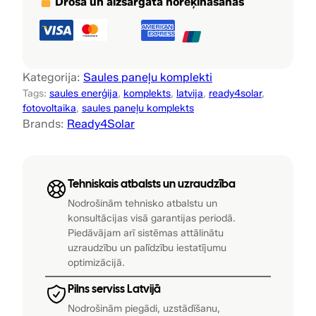
a
:
p
Droša un aizsargāta norēķināšanās
a
s
1
n
:
0
e
ļ
1
9
Kategorija:
Saules paneļu komplekti
u
Tags:
saules enerģija
, 
komplekts
, 
latvija
, 
ready4solar
, 
2
0
s
fotovoltaika
, 
saules paneļu komplekts
i
4
0
Brands:
Ready4Solar
s
0
,
t
ē
0
0
Tehniskais atbalsts un uzraudzība
m
,
0
a
Nodrošinām tehnisko atbalstu un
konsultācijas visā garantijas periodā.
s
0
Piedāvājam arī sistēmas attālinātu
k
uzraudzību un palīdzību iestatījumu
0
€
o
optimizācijā.
m
.
p
Pilns serviss Latvijā
€
l
Nodrošinām piegādi, uzstādīšanu,