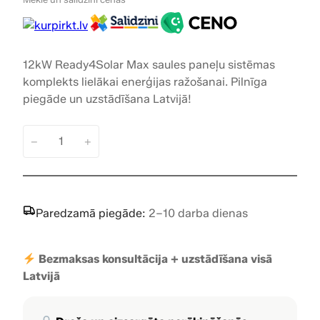
i
r
g
r
i
e
12kW Ready4Solar Max saules paneļu sistēmas
komplekts lielākai enerģijas ražošanai. Pilnīga
n
n
piegāde un uzstādīšana Latvijā!
a
t
l
p
−
+
1
p
r
2
k
r
i
W
Paredzamā piegāde:
2–10 darba dienas
i
c
S
a
c
e
u
Bezmaksas konsultācija + uzstādīšana visā
e
i
l
Latvijā
e
w
s
s