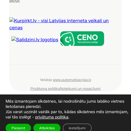
Blogs
Sporta preces, Tūrisma preces, Ka
Veidoja
www.automatizacijas.lv
Privātuma politika
Noteikumi un nosacījumi
Mēs izmantojam sīkdatnes, lai nodrošinātu jums labāko vietnes
lietošanas pieredzi.
Jūs varat uzzināt vairāk par to, kādas sīkdatnes mēs izmantojam,
vai tās izslēgt -
privātuma politika
.
Pieņemt
Atteikties
Iestatījumi