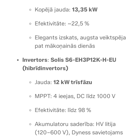
”
Kopējā jauda:
13,35 kW
d
a
Efektivitāte: ~22,5 %
u
d
Elegants izskats, augsta veiktspēja
z
pat mākoņainās dienās
u
m
Invertors
:
Solis S6-EH3P12K-H-EU
s
(hibrīdinvertors)
Jauda:
12 kW trīsfāzu
MPPT: 4 ieejas, DC līdz 1000 V
Efektivitāte: līdz 98 %
Akumulatoru saderība: HV litija
(120–600 V), Dyness savietojams