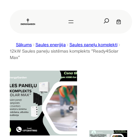
Pāriet
uz
S
saturu
e
a
r
Sākums
Saules enerģija
Saules paneļu komplekti
c
12kW Saules paneļu sistēmas komplekts “Ready4Solar
h
Max”