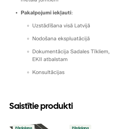
Pakalpojumi iekļauti
:
Uzstādīšana visā Latvijā
Nodošana ekspluatācijā
Dokumentācija Sadales Tīkliem,
EKII atbalstam
Konsultācijas
Saistītie produkti
Precei
Precei
Pārdošana
Pārdošana