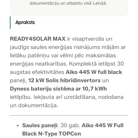
e
dokumentāciju un atbalstu visā Latvijā.
.
k
t
Apraksts
s
“
READY4SOLAR MAX
ir visaptverošs un
R
e
jaudīgs saules enerģijas risinājums mājām ar
a
lielāku patēriņu vai vēlmi pēc maksimālas
d
enerģijas neatkarības. Komplektā ietilpst 30
y
augstas efektivitātes
Aiko 445 W full black
4
paneļi,
12 kW Solis hibrīdinvertors
un
S
Dyness bateriju sistēma ar 10,7 kWh
o
ietilpību. Iekļauta arī uzstādīšana, nodošana
l
un dokumentācija.
a
r
M
Saules paneļi
: 30 gab.
Aiko 445 W Full
a
Black N-Type TOPCon
x