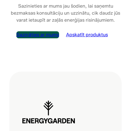
Sazinieties ar mums jau šodien, lai saņemtu
bezmaksas konsultāciju un uzzinātu, cik daudz jūs
varat ietaupīt ar zaļās enerģijas risinājumiem.
Sazināties ar mums
Apskatīt produktus