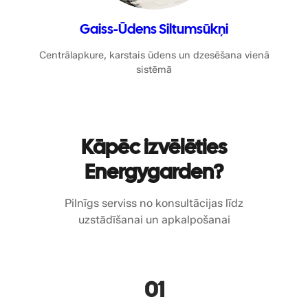
Gaiss-Ūdens Siltumsūkņi
Centrālapkure, karstais ūdens un dzesēšana vienā
sistēmā
Kāpēc izvēlēties
Energygarden?
Pilnīgs serviss no konsultācijas līdz
uzstādīšanai un apkalpošanai
01