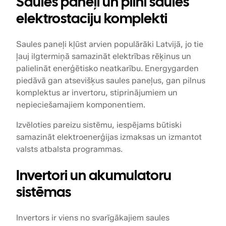
Saules paneļi un pilni saules
elektrostaciju komplekti
Saules paneļi kļūst arvien populārāki Latvijā, jo tie
ļauj ilgtermiņā samazināt elektrības rēķinus un
palielināt enerģētisko neatkarību. Energygarden
piedāvā gan atsevišķus saules paneļus, gan pilnus
komplektus ar invertoru, stiprinājumiem un
nepieciešamajiem komponentiem.
Izvēloties pareizu sistēmu, iespējams būtiski
samazināt elektroenerģijas izmaksas un izmantot
valsts atbalsta programmas.
Invertori un akumulatoru
sistēmas
Invertors ir viens no svarīgākajiem saules