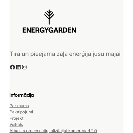
Tīra un pieejama zaļā enerģija jūsu mājai
Facebook
LinkedIn
Instagram
Informācija
Par mums
Pakalpojumi
Projekti
Veikals
Atbalsts procesu digitalizācijai komercdarbībā