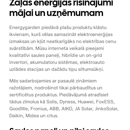
Zaļās enerģijas risinājumi
mājai un uzņēmumam
Energygarden piedāvā plašu produktu klāstu
ikvienam, kurš vēlas samazināt elektroenerģijas
izmaksas un kļūt neatkarīgāks no elektrības cenu
svārstībām. Mūsu interneta veikalā pieejami
kvalitatīvi saules paneļi, hibrīdie un on-grid
invertori, akumulatoru sistēmas, elektroauto
uzlādes stacijas un dažādu tipu siltumsūkņi.
Mēs sadarbojamies ar pasaulē zināmiem
ražotājiem, nodrošinot tikai pārbaudītus un
sertificētus produktus. Piedāvājumā atradīsiet
tādus zīmolus kā Solis, Dyness, Huawei, FoxESS,
GoodWe, Fronius, ABB, AIKO, JA Solar, JinkoSolar,
Daikin, Midea un citus.