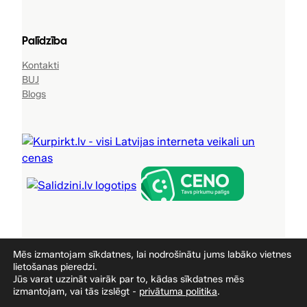
Palīdzība
Kontakti
BUJ
Blogs
Sporta preces, Tūrisma preces, Ka
Mēs izmantojam sīkdatnes, lai nodrošinātu jums labāko vietnes
lietošanas pieredzi.
Jūs varat uzzināt vairāk par to, kādas sīkdatnes mēs
Veidoja
www.automatizacijas.lv
izmantojam, vai tās izslēgt -
privātuma politika
.
Privātuma politika
Noteikumi un nosacījumi