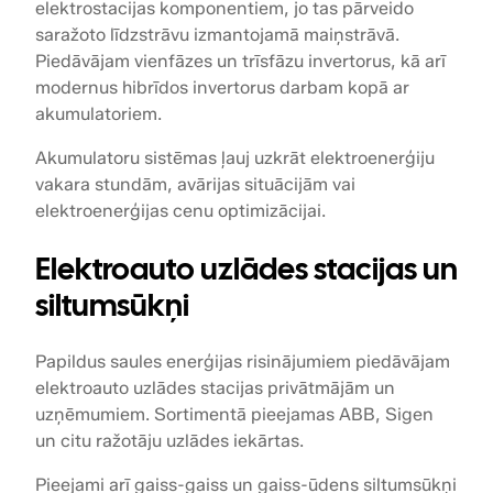
elektrostacijas komponentiem, jo tas pārveido
saražoto līdzstrāvu izmantojamā maiņstrāvā.
Piedāvājam vienfāzes un trīsfāzu invertorus, kā arī
modernus hibrīdos invertorus darbam kopā ar
akumulatoriem.
Akumulatoru sistēmas ļauj uzkrāt elektroenerģiju
vakara stundām, avārijas situācijām vai
elektroenerģijas cenu optimizācijai.
Elektroauto uzlādes stacijas un
siltumsūkņi
Papildus saules enerģijas risinājumiem piedāvājam
elektroauto uzlādes stacijas privātmājām un
uzņēmumiem. Sortimentā pieejamas ABB, Sigen
un citu ražotāju uzlādes iekārtas.
Pieejami arī gaiss-gaiss un gaiss-ūdens siltumsūkņi