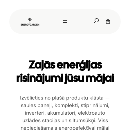
Pāriet
uz
S
saturu
e
a
r
c
h
Zaļās enerģijas
risinājumi jūsu mājai
Izvēlieties no plašā produktu klāsta —
saules paneļi, komplekti, stiprinājumi,
inverteri, akumulatori, elektroauto
uzlādes stacijas un siltumsūkņi. Viss
nepieciešamais energoefektīvai mājai