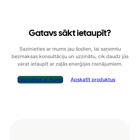
Gatavs sākt ietaupīt?
Sazinieties ar mums jau šodien, lai saņemtu
bezmaksas konsultāciju un uzzinātu, cik daudz jūs
varat ietaupīt ar zaļās enerģijas risinājumiem.
Sazināties ar mums
Apskatīt produktus