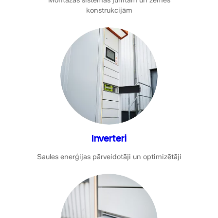
Montāžas sistēmas jumtam un zemes
konstrukcijām
Inverteri
Saules enerģijas pārveidotāji un optimizētāji