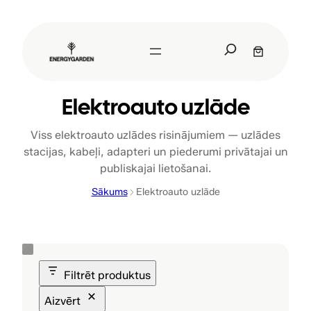
Pāriet
uz
S
saturu
e
a
r
Elektroauto uzlāde
c
h
Viss elektroauto uzlādes risinājumiem — uzlādes
stacijas, kabeļi, adapteri un piederumi privātajai un
publiskajai lietošanai.
Sākums
Elektroauto uzlāde
Filtrēt produktus
Aizvērt