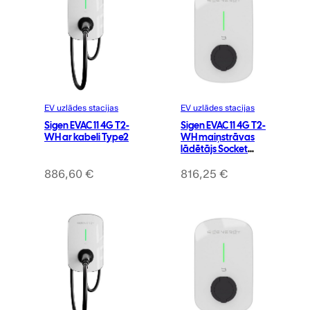
EV uzlādes stacijas
EV uzlādes stacijas
Sigen EVAC 11 4G T2-
Sigen EVAC 11 4G T2-
WH ar kabeli Type2
WH maiņstrāvas
lādētājs Socket
Type2 ar aizvaru
886,60
€
816,25
€