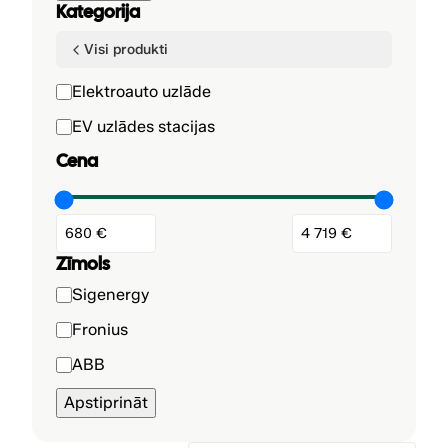
Kategorija
Visi produkti
K
Elektroauto uzlāde
a
EV uzlādes stacijas
t
Cena
e
g
o
r
i
Zīmols
j
Z
Sigenergy
a
ī
Fronius
m
ABB
o
l
Apstiprināt
s