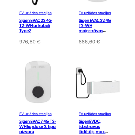
EV uzlādes stacijas
EV uzlādes stacijas
Sigen EVAC 22 4G
Sigen EVAC 22 4G
T2-WH ar kabeli
T2-WH
Type2
maiņstrāvas
lādētāja ligzda
Type2 ar aizvaru
976,80
€
886,60
€
EV uzlādes stacijas
EV uzlādes stacijas
Sigen EVAC 7 4G T2-
SigenEVDC,
WH ligzda ar 2. tipa
līdzstrāvas
aizvaru
lādētājs, max.