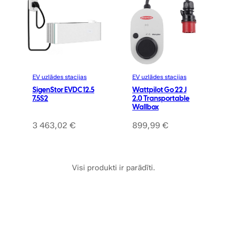
EV uzlādes stacijas
EV uzlādes stacijas
SigenStor EVDC 12.5
Wattpilot Go 22 J
7.5S2
2.0 Transportable
Wallbox
3 463,02
€
899,99
€
Visi produkti ir parādīti.