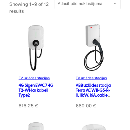
Showing 1–9 of 12
results
EV uzlādes stacijas
EV uzlādes stacijas
4G Sigen EVAC 7 4G
ABB uzlādes stacija
T2-WH ar kabeli
Terra AC W11-G5-R-
Type2
0, 11kW, 16A, cable
5m, type 2
816,25
€
680,00
€