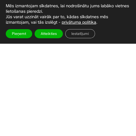
Mēs izmantojam sīkdatnes, lai nodrošinātu jums labāko vietnes
Palīdzība
lietošanas pieredzi.
Jūs varat uzzināt vairāk par to, kādas sīkdatnes mēs
izmantojam, vai tās izslēgt -
privātuma politika
.
Kontakti
BUJ
Pieņemt
Atteikties
Iestatījumi
Blogs
Sporta preces, Tūrisma preces, Ka
Veidoja
www.automatizacijas.lv
Privātuma politika
Noteikumi un nosacījumi