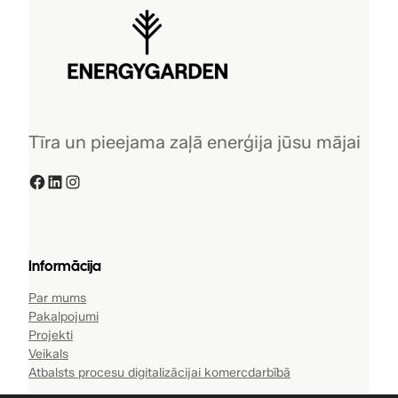
Tīra un pieejama zaļā enerģija jūsu mājai
Facebook
LinkedIn
Instagram
Informācija
Par mums
Pakalpojumi
Projekti
Veikals
Atbalsts procesu digitalizācijai komercdarbībā