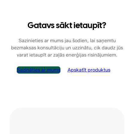
Gatavs sākt ietaupīt?
Sazinieties ar mums jau šodien, lai saņemtu
bezmaksas konsultāciju un uzzinātu, cik daudz jūs
varat ietaupīt ar zaļās enerģijas risinājumiem.
Sazināties ar mums
Apskatīt produktus