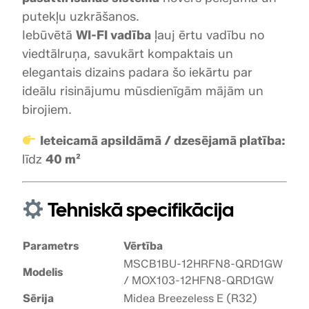
M
putekļu uzkrāšanos.
S
Iebūvētā
WI-FI vadība
ļauj ērtu vadību no
C
viedtālruņa, savukārt kompaktais un
B
elegantais dizains padara šo iekārtu par
1
ideālu risinājumu mūsdienīgām mājām un
B
birojiem.
U
-
Ieteicamā apsildāmā / dzesējamā platība:
1
līdz
40 m²
2
H
R
Tehniskā specifikācija
F
N
Parametrs
Vērtība
8
-
MSCB1BU-12HRFN8-QRD1GW
Modelis
Q
/ MOX103-12HFN8-QRD1GW
R
Sērija
Midea Breezeless E (R32)