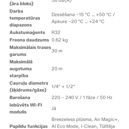
56 dB(A)
(āra bloks)
Q
R
Darba
Dzesēšana –15 °C … +50 °C /
D
temperatūras
Apkure –20 °C … +24 °C
1
diapazons
G
Aukstumaģents
R32
W
Freona daudzums
0.62 kg
d
Maksimālais trases
30 m
a
garums
u
Maksimālā
d
augstuma
20 m
z
starpība
u
Cauruļu diametrs
1/4″ + 1/2″
m
(šķidrums/gāze)
s
Barošana
220 – 240 V / 1 fāze / 50 Hz
Iebūvēts WI-FI
Jā
modulis
Breezeless plūsma, Air Magic+,
Papildu funkcijas
AI Eco Mode, I-Clean, Tūlītēja