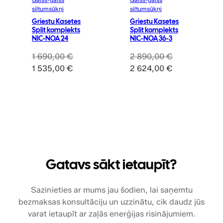
siltumsūkņi
siltumsūkņi
Griestu Kasetes
Griestu Kasetes
Split komplekts
Split komplekts
NIC-NOA 24
NIC-NOA 36-3
1 690,00
€
2 890,00
€
Original
Current
Original
Current
1 535,00
€
2 624,00
€
price
price
price
price
was:
is:
was:
is:
1
1
2
2
690,00 €.
535,00 €.
890,00 €.
624,00 €.
Gatavs sākt ietaupīt?
Sazinieties ar mums jau šodien, lai saņemtu
bezmaksas konsultāciju un uzzinātu, cik daudz jūs
varat ietaupīt ar zaļās enerģijas risinājumiem.