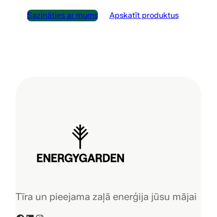
Sazināties ar mums
Apskatīt produktus
Tīra un pieejama zaļā enerģija jūsu mājai