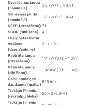
D
Dzesēšanas jauda
3.6 kW (1.3 – 4.3)
1
(nominālā)
G
Sildīšanas jauda
3.8 kW (1.0 – 4.4)
W
(nominālā)
/
SEER (dzesēšana)
7.1
M
SCOP (sildīšana)
4.2
O
Energoefektivitāt
X
es klase
A++ / A+
1
(dzes./apkure)
0
Patērētā jauda
3
1.11 kW (0.12 – 1.65)
(dzesēšana)
-
Patērētā jauda
1
1.02 kW (0.11 – 1.40)
(sildīšana)
2
Gaisa apmaiņas
H
520 m³/h
daudzums (maks.)
F
Trokšņu līmenis
N
20 – 37 dB(A)
(iekštelpu bloks)
8
Trokšņu līmenis
-