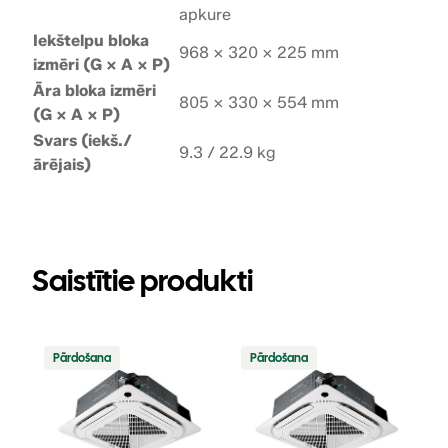
apkure
Iekštelpu bloka
968 × 320 × 225 mm
izmēri (G × A × P)
Āra bloka izmēri
805 × 330 × 554 mm
(G × A × P)
Svars (iekš./
9.3 / 22.9 kg
ārējais)
Saistītie produkti
Precei
Precei
Pārdošana
Pārdošana
ir
ir
atlaide
atlaide