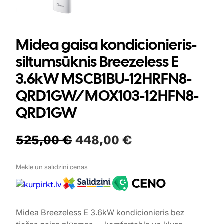
l
a
i
d
Midea gaisa kondicionieris-
e
siltumsūknis Breezeless E
3.6kW MSCB1BU-12HRFN8-
QRD1GW/MOX103-12HFN8-
QRD1GW
O
C
525,00
€
448,00
€
r
u
Meklē un salīdzini cenas
i
r
g
r
i
e
Midea Breezeless E 3.6kW kondicionieris bez