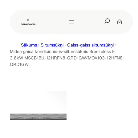
Pāriet
uz
S
saturu
e
a
r
Sākums
Siltumsūkņi
Gaiss-gaiss siltumsūkņi
c
Midea gaisa kondicionieris-siltumsūknis Breezeless E
h
3.6kW MSCB1BU-12HRFN8-QRD1GW/MOX103-12HFN8-
QRD1GW