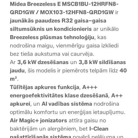
Midea Breezeless E MSCB1BU-12HRFN8-
n
i
QRD1GW / MOX103-12HFN8-QRD1GW
ir
s
jaunākās paaudzes R32 gaisa–gaisa
B
siltumsūknis un kondicionieris
ar unikālo
r
Breezeless plūsmas tehnoloģiju
, kas
e
nodrošina maigu, vienmērīgu gaisa izkliedi
e
bez tieša aukstuma vai caurvēja.
z
Ar
3,6 kW dzesēšanas
un
3,8 kW sildīšanas
e
jaudu
, šis modelis ir piemērots telpām līdz
40
l
e
m²
.
s
Tūlītējas apkures funkcija
,
A+++
s
energoefektivitātes klase dzesēšanā
,
A++
E
apkurei
, un
AI vadības sistēma
nodrošina
3
optimālu komfortu un enerģijas ietaupījumu.
.
Air Magic+ jonizators
attīra gaisu no
6
baktērijām un alergēniem, bet
I-Clean
k
pašattīrīšanās sistēma
novērš pelējuma un
W