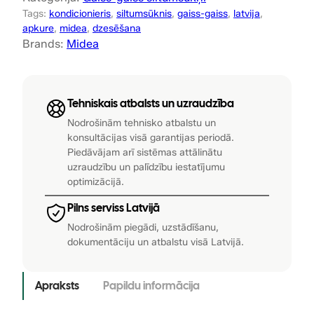
c
Tags:
kondicionieris
, 
siltumsūknis
, 
gaiss-gaiss
, 
latvija
, 
2
,
i
apkure
, 
midea
, 
dzesēšana
o
5
0
Brands:
Midea
n
,
0
i
e
0
Tehniskais atbalsts un uzraudzība
r
0
€
i
Nodrošinām tehnisko atbalstu un
konsultācijas visā garantijas periodā.
s
.
Piedāvājam arī sistēmas attālinātu
-
uzraudzību un palīdzību iestatījumu
€
s
optimizācijā.
i
.
l
Pilns serviss Latvijā
t
Nodrošinām piegādi, uzstādīšanu,
u
dokumentāciju un atbalstu visā Latvijā.
m
s
Apraksts
Papildu informācija
ū
k