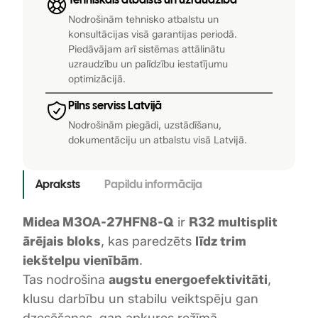
b
0
l
Nodrošinām tehnisko atbalstu un
konsultācijas visā garantijas periodā.
o
0
€
Piedāvājam arī sistēmas attālinātu
k
uzraudzību un palīdzību iestatījumu
.
s
optimizācijā.
M
€
3
Pilns serviss Latvijā
.
O
Nodrošinām piegādi, uzstādīšanu,
A
dokumentāciju un atbalstu visā Latvijā.
-
2
Apraksts
Papildu informācija
7
H
Midea M3OA-27HFN8-Q
ir
R32 multisplit
F
N
ārējais bloks
, kas paredzēts
līdz trim
8
iekštelpu vienībām
.
-
Tas nodrošina
augstu energoefektivitāti
,
Q
klusu darbību un stabilu veiktspēju gan
d
dzesēšanas, gan apkures režīmā.