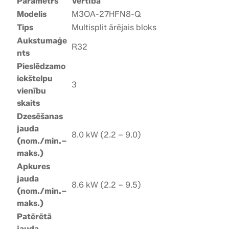
Parametrs
Vērtība
Modelis
M3OA-27HFN8-Q
Tips
Multisplit ārējais bloks
Aukstumaģe
R32
nts
Pieslēdzamo
iekštelpu
3
vienību
skaits
Dzesēšanas
jauda
8.0 kW (2.2 – 9.0)
(nom./min.–
maks.)
Apkures
jauda
8.6 kW (2.2 – 9.5)
(nom./min.–
maks.)
Patērētā
jauda