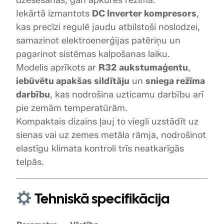
a
Iekārtā izmantots
DC Inverter kompresors
,
u
kas precīzi regulē jaudu atbilstoši noslodzei,
d
samazinot elektroenerģijas patēriņu un
z
u
pagarinot sistēmas kalpošanas laiku.
m
Modelis aprīkots ar
R32 aukstumaģentu
,
s
iebūvētu apakšas sildītāju
un
sniega režīma
darbību
, kas nodrošina uzticamu darbību arī
pie zemām temperatūrām.
Kompaktais dizains ļauj to viegli uzstādīt uz
sienas vai uz zemes metāla rāmja, nodrošinot
elastīgu klimata kontroli trīs neatkarīgās
telpās.
Tehniskā specifikācija