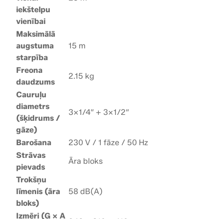
iekštelpu
vienībai
Maksimālā
augstuma
15 m
starpība
Freona
2.15 kg
daudzums
Cauruļu
diametrs
3×1/4″ + 3×1/2″
(šķidrums /
gāze)
Barošana
230 V / 1 fāze / 50 Hz
Strāvas
Āra bloks
pievads
Trokšņu
līmenis (āra
58 dB(A)
bloks)
Izmēri (G × A