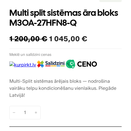
r
e
Multi split sistēmas āra bloks
c
e
M3OA-27HFN8-Q
i
i
r
O
C
1 200,00
€
1 045,00
€
a
t
r
u
l
Meklē un salīdzini cenas
a
i
r
i
d
g
r
e
i
e
Multi-Split sistēmas ārējais bloks — nodrošina
vairāku telpu kondicionēšanu vienlaikus. Piegāde
n
n
Latvijā!
a
t
l
p
−
+
M
p
r
u
l