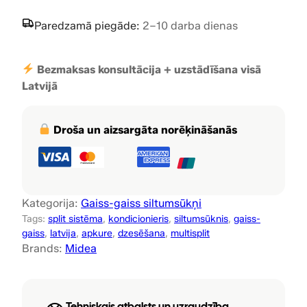
r
i
t
Paredzamā piegāde:
2–10 darba dienas
i
c
i
s
c
e
p
Bezmaksas konsultācija + uzstādīšana visā
e
i
l
Latvijā
i
w
s
t
a
:
s
Droša un aizsargāta norēķināšanās
i
s
1
s
:
0
t
ē
1
4
Kategorija:
Gaiss-gaiss siltumsūkņi
m
Tags:
split sistēma
, 
kondicionieris
, 
siltumsūknis
, 
gaiss-
2
5
a
gaiss
, 
latvija
, 
apkure
, 
dzesēšana
, 
multisplit
s
0
,
Brands:
Midea
ā
0
0
r
a
,
0
Tehniskais atbalsts un uzraudzība