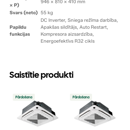
946 × 810 × 410 mm
× P)
Svars (neto)
55 kg
DC Inverter, Sniega režīma darbība,
Papildu
Apakšas sildītājs, Auto Restart,
funkcijas
Kompresora aizsardzība,
Energoefektīvs R32 cikls
Saistītie produkti
Precei
Precei
Pārdošana
Pārdošana
ir
ir
atlaide
atlaide