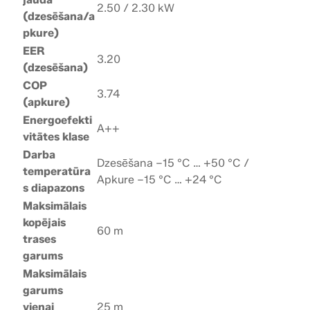
2.50 / 2.30 kW
(dzesēšana/a
pkure)
EER
3.20
(dzesēšana)
COP
3.74
(apkure)
Energoefekti
A++
vitātes klase
Darba
Dzesēšana –15 °C … +50 °C /
temperatūra
Apkure –15 °C … +24 °C
s diapazons
Maksimālais
kopējais
60 m
trases
garums
Maksimālais
garums
vienai
25 m