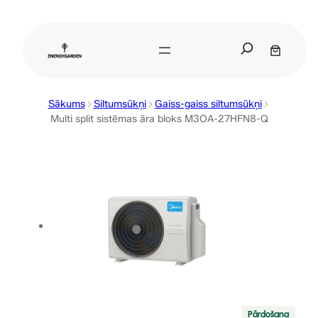
Pāriet
uz
S
saturu
e
a
r
Sākums
Siltumsūkņi
Gaiss-gaiss siltumsūkņi
c
Multi split sistēmas āra bloks M3OA-27HFN8-Q
h
P
Pārdošana