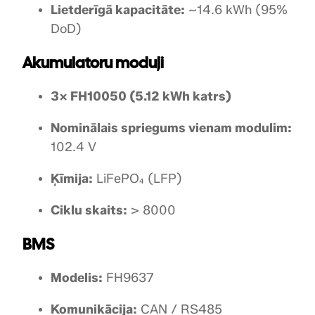
Lietderīgā kapacitāte:
~14.6 kWh (95%
DoD)
Akumulatoru moduļi
3× FH10050 (5.12 kWh katrs)
Nominālais spriegums vienam modulim:
102.4 V
Ķīmija:
LiFePO₄ (LFP)
Ciklu skaits:
> 8000
BMS
Modelis:
FH9637
Komunikācija:
CAN / RS485