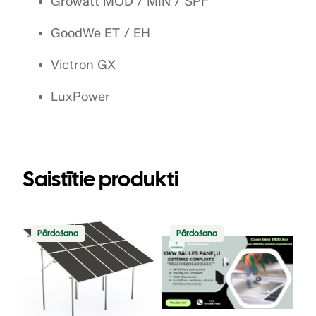
Growatt MOD / MIN / SPF
GoodWe ET / EH
Victron GX
LuxPower
Saistītie produkti
Precei
Precei
Pārdošana
Pārdošana
ir
ir
atlaide
atlaide