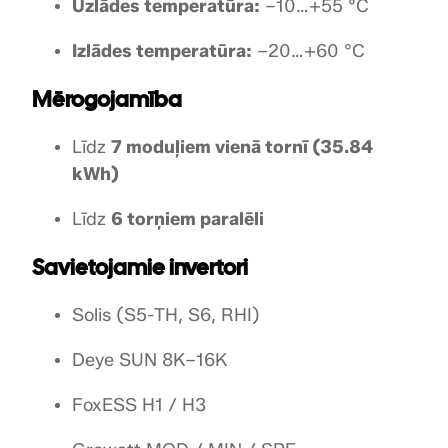
Uzlādes temperatūra:
–10…+55 °C
Izlādes temperatūra:
–20…+60 °C
Mērogojamība
Līdz
7 moduļiem vienā tornī (35.84
kWh)
Līdz
6 torņiem paralēli
Savietojamie invertori
Solis (S5-TH, S6, RHI)
Deye SUN 8K–16K
FoxESS H1 / H3