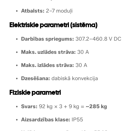
Atbalsts:
2–7 moduļi
Elektriskie parametri (sistēma)
Darbības spriegums:
307.2–460.8 V DC
Maks. uzlādes strāva:
30 A
Maks. izlādes strāva:
30 A
Dzesēšana:
dabiskā konvekcija
Fiziskie parametri
Svars:
92 kg × 3 + 9 kg =
~285 kg
Aizsardzības klase:
IP55