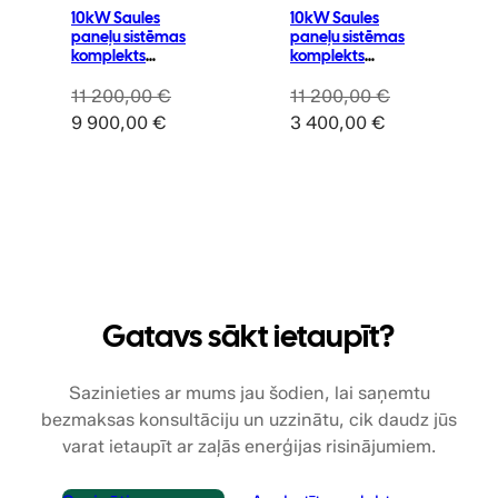
10kW Saules
10kW Saules
paneļu sistēmas
paneļu sistēmas
komplekts
komplekts
“Ready4Solar
“Ready4Solar
Smart”
Smart”
11 200,00
€
11 200,00
€
Original
Current
Original
Current
9 900,00
€
3 400,00
€
price
price
price
price
was:
is:
was:
is:
11
9
11
3
200,00 €.
900,00 €.
200,00 €.
400,00 €.
Gatavs sākt ietaupīt?
Sazinieties ar mums jau šodien, lai saņemtu
bezmaksas konsultāciju un uzzinātu, cik daudz jūs
varat ietaupīt ar zaļās enerģijas risinājumiem.