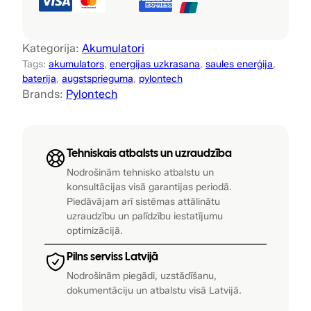
c
:
8
e
H
4
0
Kategorija:
Akumulatori
3
Tags:
akumulators
, 
energijas uzkrasana
, 
saules enerģija
, 
9
0
–
baterija
, 
augstsprieguma
, 
pylontech
1
0
,
Brands:
Pylontech
5
0
0
.
3
,
0
Tehniskais atbalsts un uzraudzība
6
0
k
Nodrošinām tehnisko atbalstu un
konsultācijas visā garantijas periodā.
W
0
€
Piedāvājam arī sistēmas attālinātu
h
uzraudzību un palīdzību iestatījumu
.
a
optimizācijā.
u
€
g
Pilns serviss Latvijā
.
s
Nodrošinām piegādi, uzstādīšanu,
t
dokumentāciju un atbalstu visā Latvijā.
s