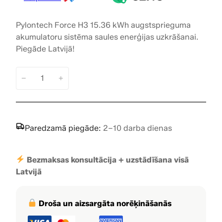
g
r
i
e
Pylontech Force H3 15.36 kWh augstsprieguma
akumulatoru sistēma saules enerģijas uzkrāšanai.
n
n
Piegāde Latvijā!
a
t
l
p
−
+
P
p
r
y
l
r
i
o
Paredzamā piegāde:
2–10 darba dienas
i
c
n
t
c
e
e
Bezmaksas konsultācija + uzstādīšana visā
e
i
c
Latvijā
h
w
s
F
a
:
o
Droša un aizsargāta norēķināšanās
r
s
3