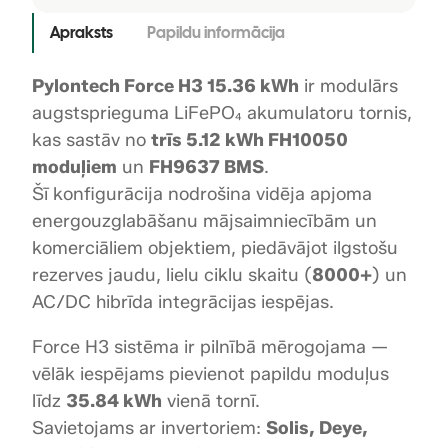
p
Apraksts
Papildu informācija
r
i
Pylontech Force H3 15.36 kWh
ir modulārs
e
g
augstsprieguma LiFePO₄ akumulatoru tornis,
u
kas sastāv no
trīs 5.12 kWh FH10050
m
moduļiem
un
FH9637 BMS
.
a
Šī konfigurācija nodrošina vidēja apjoma
a
energouzglabāšanu mājsaimniecībām un
k
komerciāliem objektiem, piedāvājot ilgstošu
u
rezerves jaudu, lielu ciklu skaitu (
8000+
) un
m
AC/DC hibrīda integrācijas iespējas.
u
l
Force H3 sistēma ir pilnībā mērogojama —
a
vēlāk iespējams pievienot papildu moduļus
t
o
līdz
35.84 kWh
vienā tornī.
r
Savietojams ar invertoriem:
Solis, Deye,
u