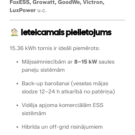
FoxESS, Growatt, GoodWe, Victron,
t
LuxPower
u.c.
o
r
n
Ieteicamais pielietojums
i
s
15.36 kWh tornis ir ideāli piemērots:
d
a
Mājsaimniecībām ar
8–15 kW
saules
u
paneļu sistēmām
d
z
Back-up barošanai (veselas mājas
u
slodze 12–24 h atkarībā no patēriņa)
m
s
Vidēja apjoma komerciālām ESS
sistēmām
Hibrīda un off-grid risinājumiem