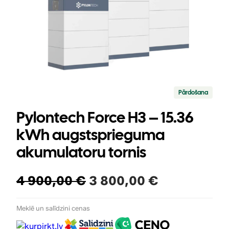
P
Pārdošana
r
e
Pylontech Force H3 – 15.36
c
e
kWh augstsprieguma
i
akumulatoru tornis
i
r
a
t
O
C
4 900,00
€
3 800,00
€
l
a
r
u
i
Meklē un salīdzini cenas
d
i
r
e