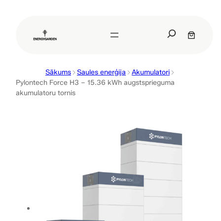
Pāriet
uz
S
saturu
e
a
r
Sākums
Saules enerģija
Akumulatori
c
Pylontech Force H3 – 15.36 kWh augstsprieguma
h
akumulatoru tornis