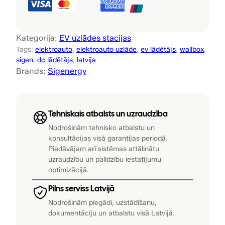
d
z
s
Kategorija:
EV uzlādes stacijas
t
Tags:
elektroauto
, 
elektroauto uzlāde
, 
ev lādētājs
, 
wallbox
, 
r
sigen
, 
dc lādētājs
, 
latvija
ā
Brands:
Sigenergy
v
a
s
Tehniskais atbalsts un uzraudzība
l
ā
Nodrošinām tehnisko atbalstu un
konsultācijas visā garantijas periodā.
d
Piedāvājam arī sistēmas attālinātu
ē
uzraudzību un palīdzību iestatījumu
t
optimizācijā.
ā
j
Pilns serviss Latvijā
s
Nodrošinām piegādi, uzstādīšanu,
,
dokumentāciju un atbalstu visā Latvijā.
m