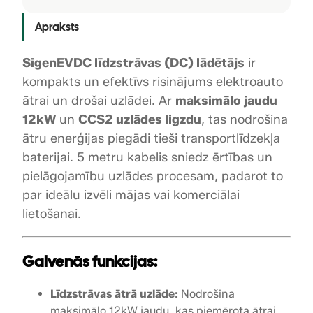
a
Apraksts
x
.
SigenEVDC līdzstrāvas (DC) lādētājs
ir
u
kompakts un efektīvs risinājums elektroauto
z
l
ātrai un drošai uzlādei. Ar
maksimālo jaudu
ā
12kW
un
CCS2 uzlādes ligzdu
, tas nodrošina
d
ātru enerģijas piegādi tieši transportlīdzekļa
e
baterijai. 5 metru kabelis sniedz ērtības un
s
pielāgojamību uzlādes procesam, padarot to
j
par ideālu izvēli mājas vai komerciālai
a
lietošanai.
u
d
a
Galvenās funkcijas:
1
2
Līdzstrāvas ātrā uzlāde:
Nodrošina
k
maksimālo 12kW jaudu, kas piemērota ātrai