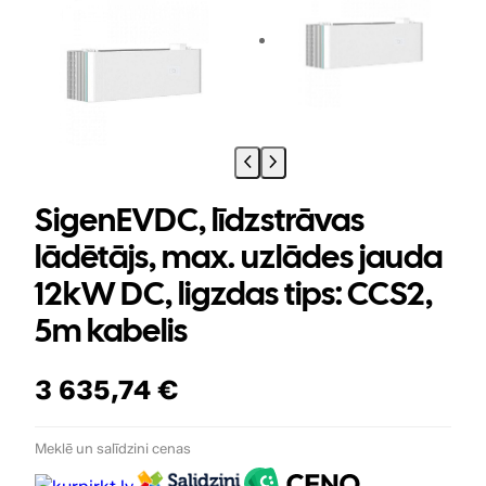
SigenEVDC, līdzstrāvas
lādētājs, max. uzlādes jauda
12kW DC, ligzdas tips: CCS2,
5m kabelis
3 635,74
€
Meklē un salīdzini cenas