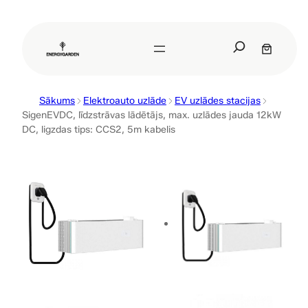
Pāriet
uz
S
saturu
e
a
r
Sākums
Elektroauto uzlāde
EV uzlādes stacijas
c
SigenEVDC, līdzstrāvas lādētājs, max. uzlādes jauda 12kW
h
DC, ligzdas tips: CCS2, 5m kabelis