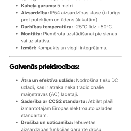
2
Kabeļa garums:
5 metri.
,
Aizsardzība:
IP54 aizsardzības klase (izturīgs
5
pret putekļiem un ūdens šļakatām).
m
Darbības temperatūra:
-25°C līdz +50°C.
k
Montāža:
Piemērota uzstādīšanai pie sienas
a
vai uz statīva.
b
Izmēri:
Kompakts un viegli integrējams.
e
l
Galvenās priekšrocības:
i
s
Ātra un efektīva uzlāde:
Nodrošina tiešu DC
d
uzlādi, kas ir ātrāka nekā tradicionālie
a
maiņstrāvas (AC) lādētāji.
u
Saderība ar CCS2 standartu:
Atbilst plaši
d
izmantotajam Eiropas elektroauto uzlādes
z
standartam.
u
Drošība un uzticamība:
Iebūvētās
m
aizsardzības funkcijas garantē drošu
s