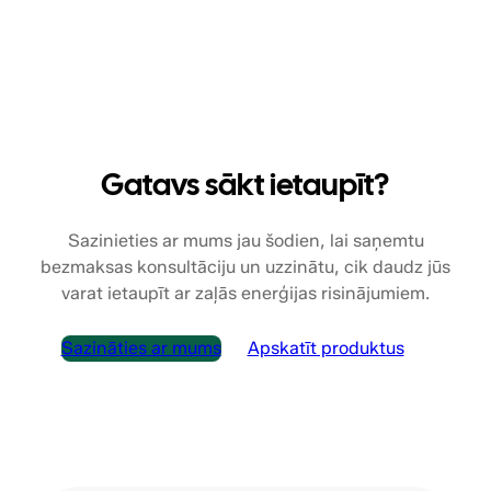
Gatavs sākt ietaupīt?
Sazinieties ar mums jau šodien, lai saņemtu
bezmaksas konsultāciju un uzzinātu, cik daudz jūs
varat ietaupīt ar zaļās enerģijas risinājumiem.
Sazināties ar mums
Apskatīt produktus