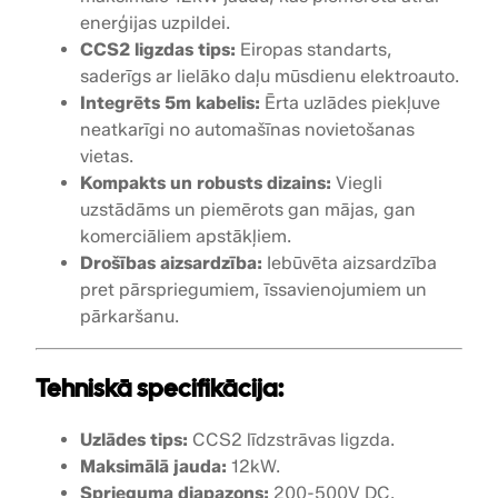
W
enerģijas uzpildei.
D
CCS2 ligzdas tips:
Eiropas standarts,
C
saderīgs ar lielāko daļu mūsdienu elektroauto.
,
Integrēts 5m kabelis:
Ērta uzlādes piekļuve
l
neatkarīgi no automašīnas novietošanas
i
vietas.
g
Kompakts un robusts dizains:
Viegli
z
uzstādāms un piemērots gan mājas, gan
d
komerciāliem apstākļiem.
a
Drošības aizsardzība:
Iebūvēta aizsardzība
s
pret pārspriegumiem, īssavienojumiem un
t
pārkaršanu.
i
p
s
Tehniskā specifikācija:
:
C
Uzlādes tips:
CCS2 līdzstrāvas ligzda.
C
Maksimālā jauda:
12kW.
S
Sprieguma diapazons:
200-500V DC.