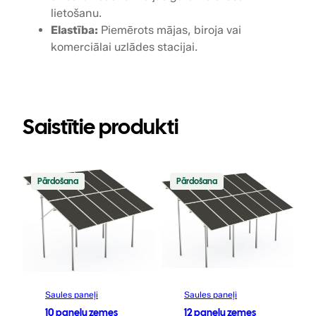
lietošanu.
Elastība:
Piemērots mājas, biroja vai
komerciālai uzlādes stacijai.
Saistītie produkti
Precei
Precei
Pārdošana
Pārdošana
ir
ir
atlaide
atlaide
Saules paneļi
Saules paneļi
10 paneļu zemes
12 paneļu zemes