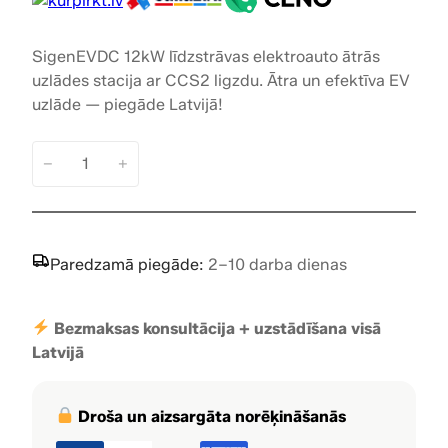
SigenEVDC 12kW līdzstrāvas elektroauto ātrās
uzlādes stacija ar CCS2 ligzdu. Ātra un efektīva EV
uzlāde — piegāde Latvijā!
−
+
S
i
g
e
Paredzamā piegāde:
2–10 darba dienas
n
E
V
Bezmaksas konsultācija + uzstādīšana visā
D
Latvijā
C
,
l
Droša un aizsargāta norēķināšanās
ī