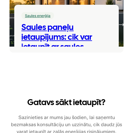
Saules enerģija
Saules paneļu
ietaupījums: cik var
ietaupīt ar saules
enerģiju
30 maijs, 2026
Gatavs sākt ietaupīt?
Sazinieties ar mums jau šodien, lai saņemtu
bezmaksas konsultāciju un uzzinātu, cik daudz jūs
varat ietaupīt ar zaļās enerģijas risinājumiem.