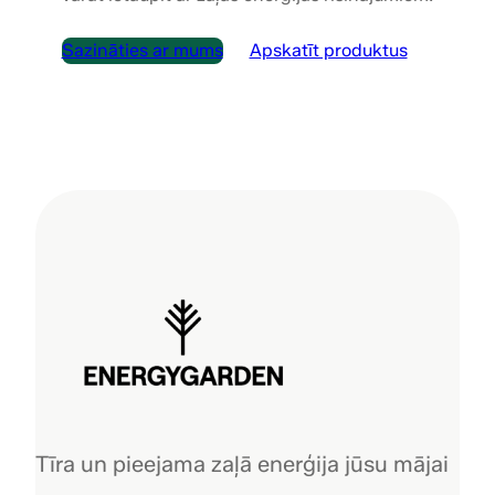
Sazināties ar mums
Apskatīt produktus
Tīra un pieejama zaļā enerģija jūsu mājai