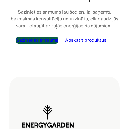
Sazinieties ar mums jau šodien, lai saņemtu
bezmaksas konsultāciju un uzzinātu, cik daudz jūs
varat ietaupīt ar zaļās enerģijas risinājumiem.
Sazināties ar mums
Apskatīt produktus