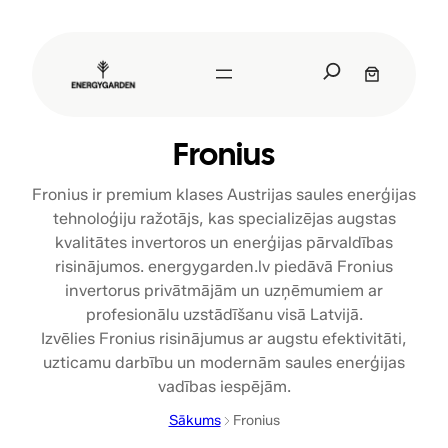
Pāriet
uz
S
saturu
e
a
r
Fronius
c
h
Fronius ir premium klases Austrijas saules enerģijas
tehnoloģiju ražotājs, kas specializējas augstas
kvalitātes invertoros un enerģijas pārvaldības
risinājumos. energygarden.lv piedāvā Fronius
invertorus privātmājām un uzņēmumiem ar
profesionālu uzstādīšanu visā Latvijā.
Izvēlies Fronius risinājumus ar augstu efektivitāti,
uzticamu darbību un modernām saules enerģijas
vadības iespējām.
Sākums
Fronius