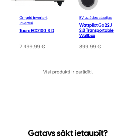
9
9
€
.
On-grid inverteri
, 
EV uzlādes stacijas
Inverteri
€
Wattpilot Go 22 J
2.0 Transportable
Tauro ECO 100-3-D
.
Wallbox
7 499,99
€
899,99
€
Visi produkti ir parādīti.
Gatavs sākt ietaupīt?