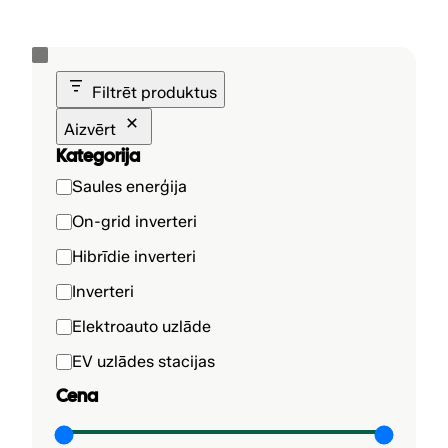
Filtrēt produktus
Aizvērt
Kategorija
K
Saules enerģija
a
On-grid inverteri
t
Hibrīdie inverteri
e
g
Inverteri
o
Elektroauto uzlāde
r
i
EV uzlādes stacijas
j
Cena
a